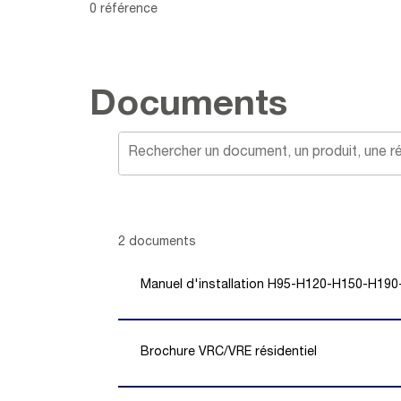
0 référence
Documents
Showing 1 -
2
of
2
documents
Manuel d'installation H95-H120-H150-H19
Brochure VRC/VRE résidentiel