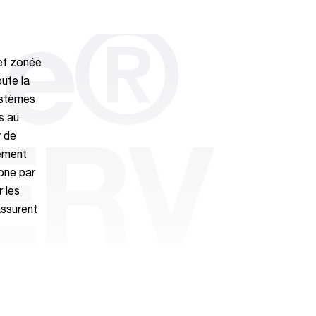
ne®
et zonée
oute la
ystèmes
s au
r de
ERV
lement
zone par
r les
ssurent