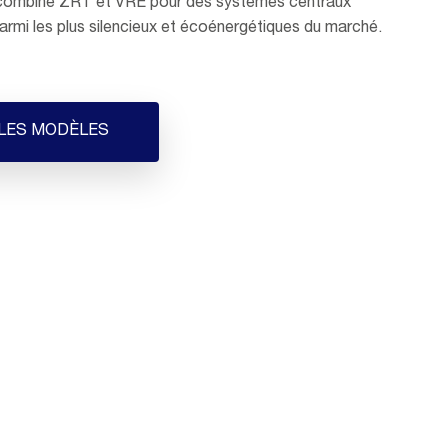
ombine ZRT et VRE pour des systèmes centraux
parmi les plus silencieux et écoénergétiques du marché.
 LES MODÈLES