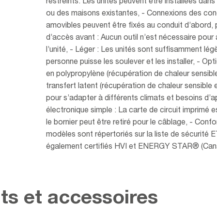
restreints. Les unités peuvent être installées dan
ou des maisons existantes, - Connexions des condu
amovibles peuvent être fixés au conduit d’abord, p
d’accès avant : Aucun outil n’est nécessaire pour a
l’unité, - Léger : Les unités sont suffisamment lé
personne puisse les soulever et les installer, - O
en polypropylène (récupération de chaleur sensibl
transfert latent (récupération de chaleur sensible 
pour s’adapter à différents climats et besoins d’a
électronique simple : La carte de circuit imprimé 
le bornier peut être retiré pour le câblage, - Con
modèles sont répertoriés sur la liste de sécurité
également certifiés HVI et ENERGY STAR® (Can
ts et accessoires