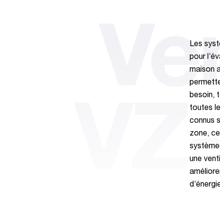
Ve
Les syst
pour l’év
maison a
permetten
besoin, t
VZ
toutes l
connus s
zone, ce
systèmes
une venti
amélioren
d’énergi