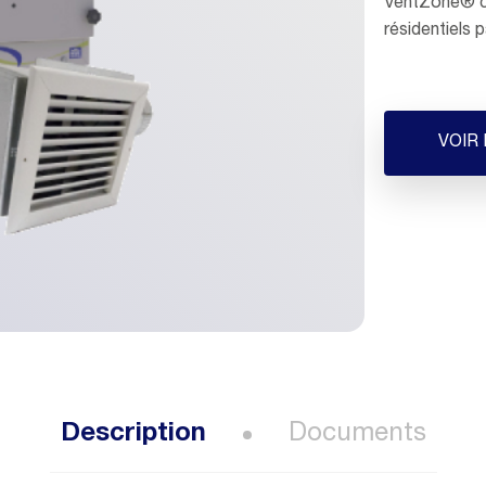
VentZone® c
résidentiels 
VOIR
Description
Documents