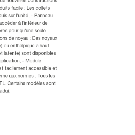
s de nouvelles constructions
its facile : Les collets
uis sur l’unité, - Panneau
ccéder à l’intérieur de
gères pour qu’une seule
ptions de noyau : Des noyaux
e) ou enthalpique à haut
et latente) sont disponibles
pplication, - Module
est facilement accessible et
forme aux normes : Tous les
 ETL. Certains modèles sont
ada).