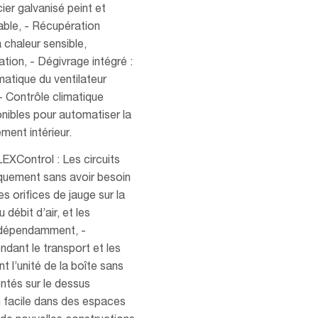
acier galvanisé peint et
rable, - Récupération
 chaleur sensible,
ation, - Dégivrage intégré :
atique du ventilateur
 - Contrôle climatique
nibles pour automatiser la
ment intérieur.
LEXControl : Les circuits
niquement sans avoir besoin
s orifices de jauge sur la
 débit d’air, et les
indépendamment, -
endant le transport et les
t l’unité de la boîte sans
ntés sur le dessus
ion facile dans des espaces