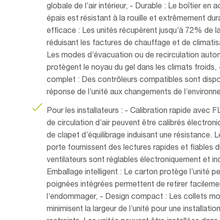
globale de l’air intérieur, - Durable : Le boîtier en 
épais est résistant à la rouille et extrêmement du
efficace : Les unités récupèrent jusqu’à 72% de la
réduisant les factures de chauffage et de climatis
Les modes d’évacuation ou de recirculation autom
protègent le noyau du gel dans les climats froids,
complet : Des contrôleurs compatibles sont dispo
réponse de l’unité aux changements de l’environne
Pour les installateurs : - Calibration rapide avec F
de circulation d’air peuvent être calibrés électro
de clapet d’équilibrage induisant une résistance. Le
porte fournissent des lectures rapides et fiables du
ventilateurs sont réglables électroniquement et 
Emballage intelligent : Le carton protège l’unité p
poignées intégrées permettent de retirer facilemen
l’endommager, - Design compact : Les collets mo
minimisent la largeur de l’unité pour une installat